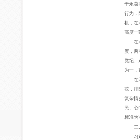
于永葆
行为，
机，在
高度一
在
度，两
党纪、
为一，
在
弦，排
复杂情
民、心
标准为
二
习