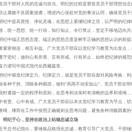
党员干部对人民的忠诚与担当。明纪的过程是塑造党员干部理想信念
防止腐败不良因素侵袭，增进内心深处对党的事业认同，确保党员干
明纪中提高觉悟、净化灵魂，在思想上紧绷纪律之弦，以严明的纪律
致，统一思想、统一行动，知行知止、令行禁止，坚定不移地迈向共
明纪中端正思想态度。端正的思想态度是树牢正确的思想认识的前提
者紧密相连，相互补益。广大党员干部应以党纪学习教育为出发点，
遵守党纪，做到心有所畏、言有所戒、行有所止，始终把纪律的规范
奋力谱写中国式现代化西藏篇章。
明纪中锻造纪律定力。纪律定力，就是党员干部在面对风险考验、利
除各种干扰、消除各种困惑，做到“风雨不动安如山”。党员干部在
况时遵循一定的程序和原则，在思考和决策时有清晰的边界和准绳，
中有责、心中有戒。广大党员干部应以本次党纪学习教育为节点，切
准绳，继而在工作中按照正确规则去思考问题，避免各种消极因素的
、明纪于心，坚持在政治上站稳忠诚立场
近平总书记指出，要锤炼品格强化忠诚，教育引导广大党员、干部锤