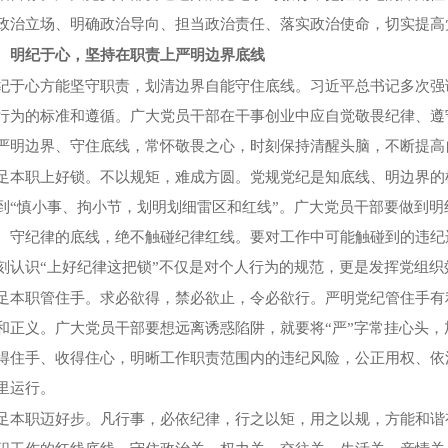
政治立场、明确政治导向、担当政治责任、落实政治使命，切实提高
、明纪于心，坚持在职责上严明边界底线
纪于心方能坚守职责，划清边界自能守住底线。习近平总书记多次强
行为的标准和遵循。广大党员干部在干事创业中应自觉敬畏纪律、遵
严明边界、守住底线，常怀敬畏之心，时刻保持清醒头脑，不断提高
足本职上好锁。不以规矩，难成方圆。党规党纪是知底线、明边界的
到“慎小事、拘小节，划明划细雷区和红线”。广大党员干部要做到明
、守纪律的底线，绝不触碰纪律红线。要对工作中可能触碰到的违纪
刻认识“上好纪律这把锁”不仅是对个人行为的规范，更是发挥党组织
足本职管住手。求必欲得，禁必欲止，令必欲行。严明党纪管住手有
和正义。广大党员干部要想远离诱惑陷阱，就要将“严”字常挂心头
得住手、收得住心，明晰工作职责范围内的违纪风险，公正用权、依
里运行。
足本职迈好步。凡行事，必依纪律，行之以矩，用之以规，方能和谐