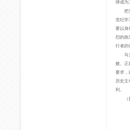
律成为
把
党纪学
要以身
烈的政
行者的
马
败。正
要求，
历史主
利。
（