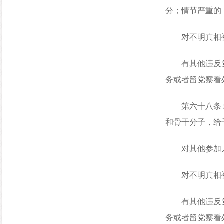
分；情节严重的
对不明真相被
有其他违反党和
务或者留党察看
第六十八条 组
和骨干分子，给
对其他参加人
对不明真相被
有其他违反党和
务或者留党察看