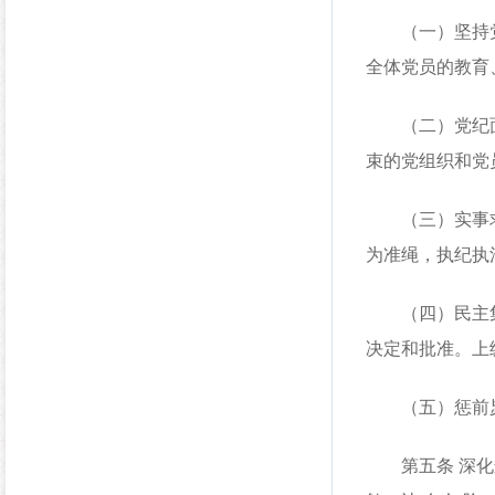
（一）坚持党要
全体党员的教育
（二）党纪面前
束的党组织和党
（三）实事求是
为准绳，执纪执
（四）民主集中
决定和批准。上
（五）惩前毖后
第五条 深化运