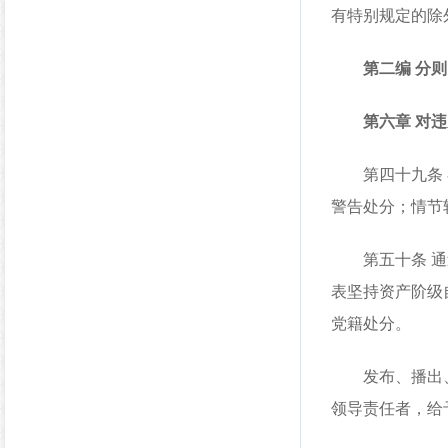
有特别规定的除
第二编 分则
第六章 对违
第四十九条 在
警告处分；情节
第五十条 通过
表坚持资产阶级
党籍处分。
发布、播出、刊
领导责任者，给