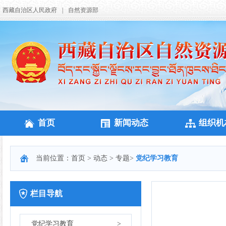
西藏自治区人民政府
|
自然资源部
首页
新闻动态
组织机
当前位置：
首页
>
动态
>
专题
>
党纪学习教育
栏目导航
党纪学习教育
>