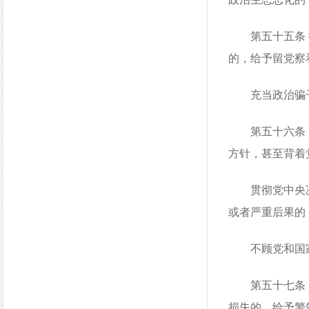
第五十五条 搞
的，给予留党察
充当政治骗子
第五十六条 党
方针，甚至背着
贯彻党中央决策
或者严重后果的
不顾党和国家
第五十七条 党
损失的，给予警