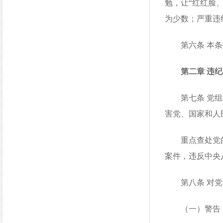
勉，让“红红脸
为少数；严重违
第六条 本条例
第二章 违
第七条 党组织
害党、国家和人
重点查处党的十
案件，违反中央
第八条 对党
（一）警告