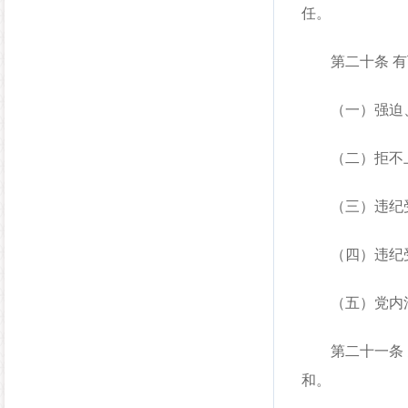
任。
第二十条 有
（一）强迫、
（二）拒不上
（三）违纪受
（四）违纪受
（五）党内法
第二十一条 党
和。