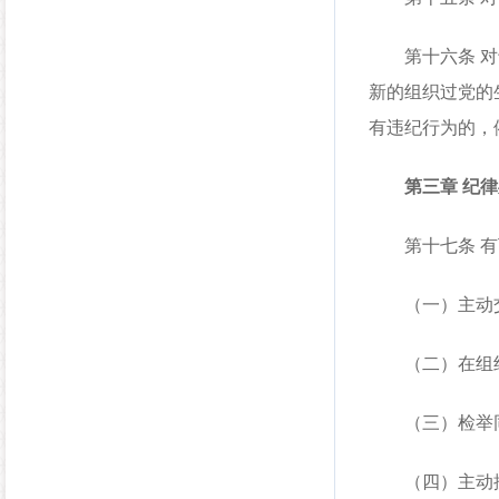
第十六条 对于
新的组织过党的
有违纪行为的，
第三章 纪
第十七条 有
（一）主动交
（二）在组织谈
（三）检举同案
（四）主动挽