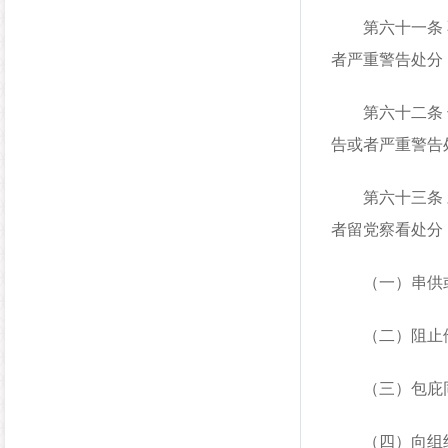
第六十一条 不
者严重警告处分
第六十二条 干
告或者严重警告
第六十三条 对
者留党察看处分
（一）串供或
（二）阻止他
（三）包庇同
（四）向组织