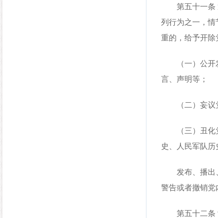
第五十一条 通
列行为之一，情
重的，给予开除
（一）公开发表
言、声明等；
（二）妄议党
（三）丑化党和
史、人民军队历
发布、播出、刊
警告或者撤销党
第五十二条 制