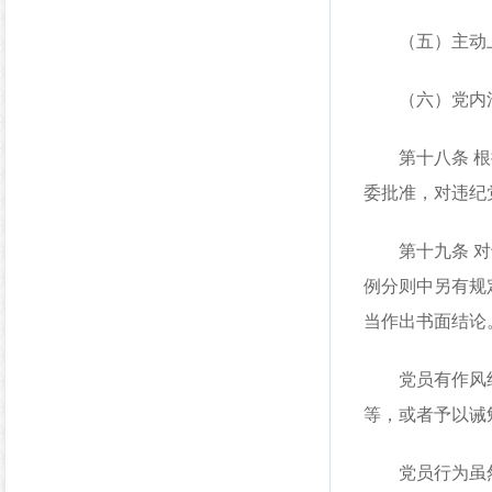
（五）主动上
（六）党内法
第十八条 根据
委批准，对违纪
第十九条 对于
例分则中另有规
当作出书面结论
党员有作风纪律
等，或者予以诫
党员行为虽然造