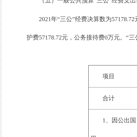
（五）
一般公共预算
”三公“经费支
202
1
年
“
三公
”
经费
决算
数为
57178.72
护
费
57178.72
元，公务接待费
0
万元。
“
三
单位
项目
合计
1、因公出