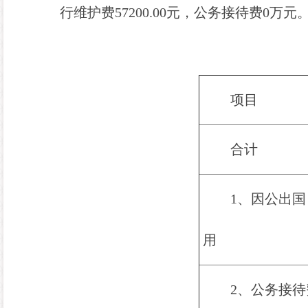
行
维护
费
57200.00
元，公务接待费
0
万元
单
项目
合计
1、因公出
用
2、公务接待