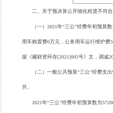
二
、关于预决算公开细化程度不符合
（一）
202
1
年
“
三公
”
经费
年初预算数
用车购置
费
0
万元，公
务用
车运行
维护
费
5
据《藏财资环存
[
2021
]
005
号》文，调减
2
（二）
一般公共预算
“
三公
”
经费支出
开
。
202
1
年
“
三公
”
经费
年初预算数为
5720