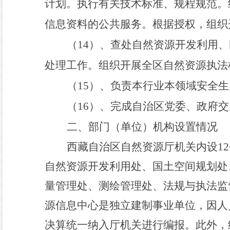
计划。执行有关技术标准、规程规范。
信息资料的公共服务。根据授权
，
组织
（
1
4
）、查处自然资源开发利用、
处理工作。组织开展全区自然资源执法
（
1
5
）、负责本行业本领域安全生
（
1
6
）、完成自治区党委、政府交
二、部门（单位）机构设置情况
西藏自治区自然资源厅机关内设
1
2
自然资源开发利用处、国土空间规划处
量管理处、测绘管理处、
法规与执法监
源信息中心是独立建制事业单位，
因人
决算统一纳入厅
机关进行编报。
此外，