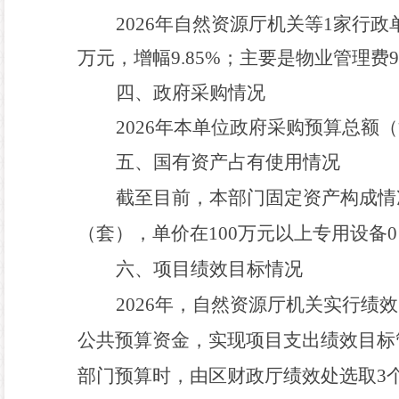
2026
年自然资源厅机关等
1
家行政
万元，
增幅
9.85
%
；主要是
物业管理费
9
四、政府采购情况
2026
年本单位政府采购预算总额
（
五、国有资产占有使用情况
截至
目前
，本部门固定资产构成情
（套），单价在
100
万元以上专用设备
0
六、项目绩效目标情况
2026
年，
自然资源厅机关
实行绩效
公共预算资金
，实现项目支出绩效目标
部门预算时，由区财政厅绩效处选取
3