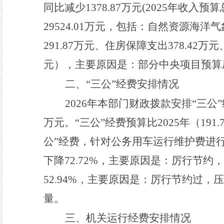
同比减少
1378.87
万元
(202
5
年收入预算
29524.01
万元，包括：
自然资源海洋气
291.87
万元
、住房保障支出
378.42
万元
元）
，主要原因是：
部分中央项目预算
二、
“
三公
”
经费安排情况
202
6
年本部门财政拨款安排
“
三公
”
万元。
“
三公
”
经费预算比
2025
年（
191.
公
”
经费
，
针对公务用车运行维护费进
下降
72.72
%
，主要原因是：厉行节约，
52.94
%
，主要原因是：厉行节约过，压
量
。
三、机关运行经费安排情况