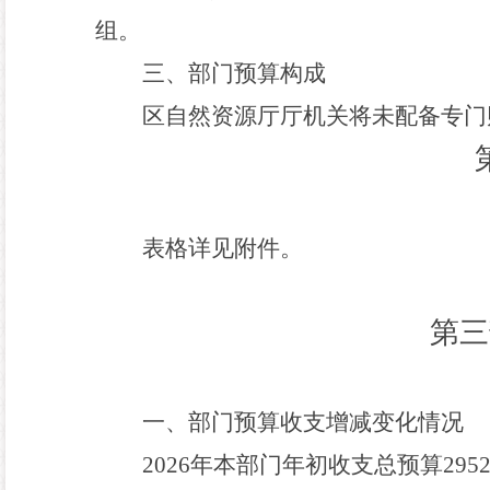
组。
三、部门预算构成
区自然资源厅厅机关
将未配备专门
表格详见附件。
第三
一、部门预算收支增减变化情况
202
6
年本部门
年初收支总预算
2952