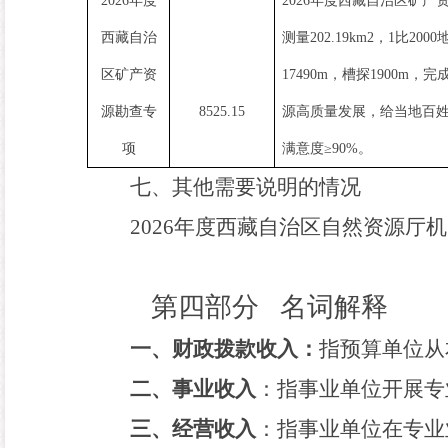
2026
年度
2026
年度西藏自治区矿产
西藏自治
测量
202.19km2
，
1
比
2000
区矿产资
17490m
，槽探
1900m
，完
源勘查专
8525.15
源高质量发展，给当地百
项
满意度≥
90%
。
七、其他需要说明的情况
202
6
年度西藏自治区自然资源厅机
第四部分
名词解释
一、财政拨款收入：
指预算单位从
二、事业收入
：指事业单位开展专
三、经营收入
：指事业单位在专业