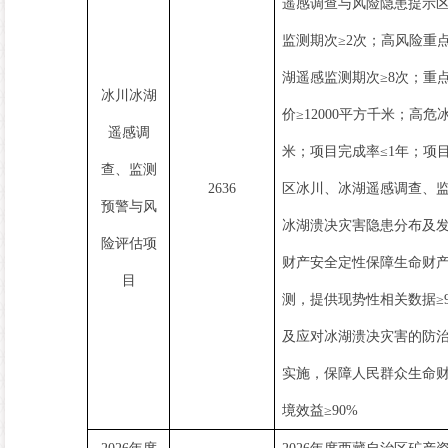
遥感调查与风险隐患提示
监测期次
≥2
次
；
高风险重
湖遥感监测期次
≥8
次
；
重
冰川冰湖
价
≥12000
平方千米
；
高危
遥感调
米
；
项目完成率
≤1
年
；
项
查、监测
2636
区冰川、冰湖遥感调查、
预警与风
冰湖溃决灾害隐患分布及
险评估项
财产安全定性保障生命财
目
测，提供现势性相关数据
≥
及应对冰湖溃决灾害的防
实施，保障人民群众生命
境效益
≥90%