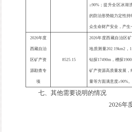
≥90%
；
提升全区冰湖
的防治形势能力定性持
众生命财产安全，产生
2026
年度
2026
年度西藏自治区矿
西藏自治
地质测量
202.19km2
，
1
区矿产资
8525.15
钻探
17490m
，槽探
190
源勘查专
矿产资源高质量发展，
项
量等方面满意度≥
90%
七、其他需要说明的情况
2026
年