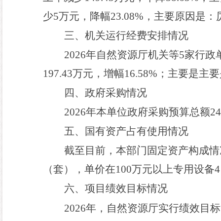
少
5
万元，
降幅
23.08
%
，主要原因是：
三、机关运行经费安排情况
2026
年自然资源厅机关等
5
家行政
197.43
万元，增幅
16.58%
；主要是主要
四、政府采购情况
2026
年本单位政府采购预算总额
24
五、国有资产占有使用情况
截至
目前
，本部门固定资产构成情
（套），单价在
100
万元以上专用设备
4
六、项目绩效目标情况
202
6
年，
自然资源厅
实行绩效目标