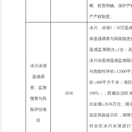
晰、权责明确、保护严
产产权制度。
冰川、冰湖
1
：
10
万遥
体遥感调查与风险隐患
遥感监测期次
≥2
次
；
冰川冰面湖遥感监测期
冰川冰湖
与危险性评价
≥12000
平
遥感调
价
≥400
平方千米
；
项
查、监测
2636
100%
；
；
西藏自治区
预警与风
出金额
≤2636
万元
；
摸
险评估项
划定风险提示区，保障
目
对全区冰川冰湖进行