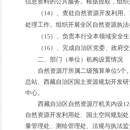
信息资料的公共服务。根据授权
，
组织
（
1
4
）、查处自然资源开发利用、
处理工作。组织开展全区自然资源执法
（
1
5
）、负责本行业本领域安全生
（
1
6
）、完成自治区党委、政府交
二、部门（单位）机构设置情况
自然资源厅所属二级预算单位
5
个
总站、西藏自治区国土资源规划开发研
中心。
西藏自治区自然资源厅机关内设
1
2
自然资源开发利用处、国土空间规划处
量管理处、测绘管理处、
法规与执法监