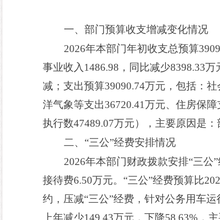
一、部门预算收支增减变化情况
202
6
年本部门
年初收支总预算
3909
事业收入
1486.98
，同比减少
8398.33
万
减；支出预算
39090.74
万元，包括：社
洋气象等支出
36720.41
万元、住房保障
执行数
47489.07
万元），主要原因是：
二、
“
三公
”
经费安排情况
202
6
年本部门财政拨款安排
“
三公
”
接待费
6.50
万元。
“
三公
”
经费预算比
20
约，压减
“
三公
”
经费
，
针对公务用车运
上年减少
149.43
万元，下降
58.63
%
，主