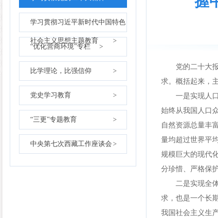
握
学习贯彻习近平新时代中国特色
社会主义思想主题教育
>
“优化营商环境”专栏
>
党的二十大报告
比学理论，比强信仰
>
求。概括起来，
党史学习教育
>
一是实现人口规
始终从我国人口众
“三更”专题教育
>
自然资源总量丰
量均超过世界平
中央第七次西藏工作座谈会
>
规模巨大的现代
分珍惜、严格保
二是实现全体人
求，也是一个长
我国社会主义生