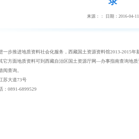
录
来源：
：
日期：
2016-04-11
进一步推进地质资料社会化服务，西藏国土资源资料馆
2013-2015
年
其它方面地质资料可到西藏自治区国土资源厅网—办事指南查询地质
借阅查询。
江苏大道
73
号
话：
0891-6899529