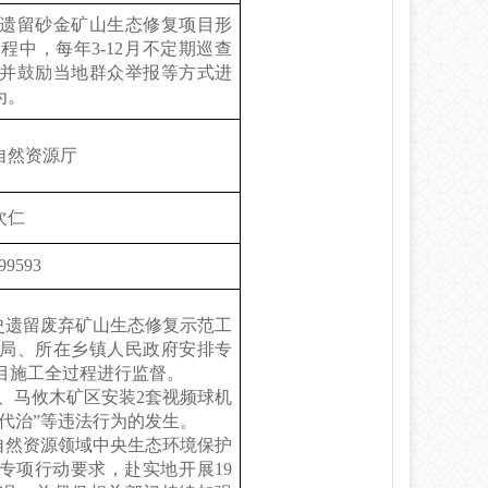
遗留砂金矿山生态修复项目形
过程中，每年
3-12
月不定期巡查
并鼓励当地群众举报等方式进
为。
自然资源厅
次仁
99593
史遗留废弃矿山生态修复示范工
局、所在乡镇人民政府安排专
目施工全过程进行监督。
、马攸木矿区安装
2
套视频球机
采代治”等违法行为的发生。
自然资源领域中央生态环境保护
专项行动
要求
，
赴实地开展
19