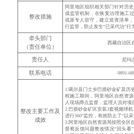
阿里地区组织相关部门针对历史
成监管机制，在恢复治理施工
整改措施
或派专人驻守，建立巡查清单，
行监管，防止发生“已采代治”行
牵头部门
西藏
自治区
（责任单位）
责任人
尼玛
联系电话
0891-68
1.
噶尔县门士乡巴措砂金矿及历
程施工期间，阿里地区自然资源
人现场蹲点监督，监理人员对项
2.
巴措砂金矿区安装
3
套视频球机
整改主要工作及
进行
360
°监控，有效防止了“以
成效
3.
阿里地区自然资源局按照全区
督察反馈问题整改情况
“
回头看
”