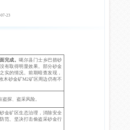
-07-23
面完成
。
噶尔县门士乡巴措砂
没有取得明显效果。部分砂金
之实的情况。前期暗查发现，
攸木砂金矿
M2
矿区周边仍有不
在盗探、盗采风险。
砂金矿区生态治理，消除安全
防范、坚决打击偷盗采砂金行