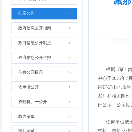
藏那
公示公告
>
政府信息公开指南
>
政府信息公开制度
>
政府信息公开年报
>
根据《矿山
信息公开目录
>
中心于
202
5
年
7
铜矿矿山地质环
依申请公开
>
案》和相关附件
双随机、一公开
>
行公示，公示期
权力清单
>
任何单位或
材料。单位反映
责任清单
>