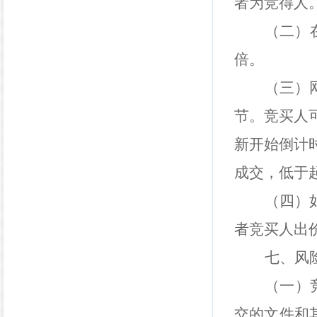
者为竞得人
（二）
倍。
（三）
节。竞买人
新开始倒计
成交，低于
（四）
者竞买人出
七、风
（一）
交的文件和