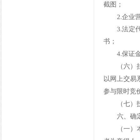
截图；
2.
企业
3.
法定
书
；
4.
保证
（六）
以网上交易
参与限时竞
（七）
六、确
（一）