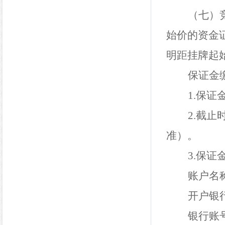
（
七
）
始价的资金
明距挂牌起
保证金
1.
保证
2.
截止
准）。
3.
保证
账户名
开户银
银行账