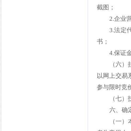
截图；
2.
企业
3.
法定
书
；
4.
保证
（六）
以网上交易
参与限时竞
（七）
六、确
（一）