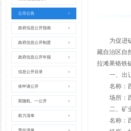
公示公告
>
政府信息公开指南
>
为促进
政府信息公开制度
>
藏
自治区自
政府信息公开年报
>
拉滩果铬铁
信息公开目录
>
一、出
名称：
依申请公开
>
场所：
双随机、一公开
>
二、矿
权力清单
>
名称：
责任清单
>