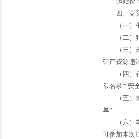
起始价
四、竞
（一）
（二）
（
三
）
矿产资源违
（
四
）
常名录”“安
（
五
）
单”。
（
六
）
可参加本次