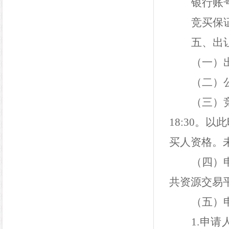
银行账
竞买保
五、出
（一）
（二）
（三）
18:30
。以此
买人资格。
（四）
共资源交易
（五）
1.
申请