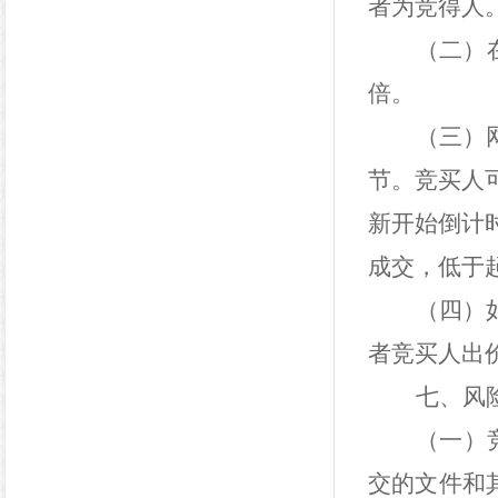
者为竞得人
（二）
倍。
（三）
节。竞买人
新开始倒计
成交，低于
（四）
者竞买人出
七、风
（一）
交的文件和