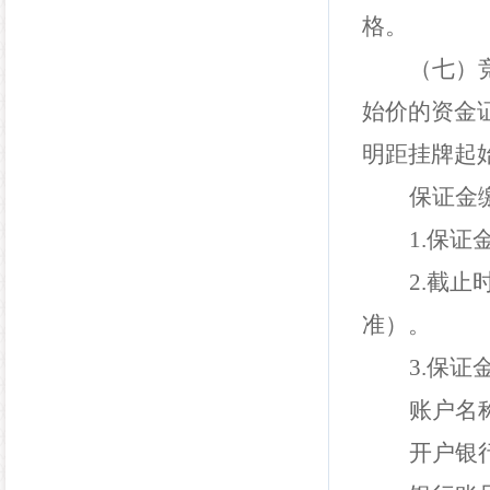
格。
（
七
）
始价的资金
明距挂牌起
保证金
1.
保证
2.
截止
准）。
3.
保证
账户名
开户银