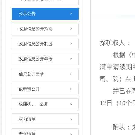
公示公告
>
政府信息公开指南
>
探矿权人
：
政府信息公开制度
>
根据《
政府信息公开年报
>
满申请续期
信息公开目录
>
司
、院）
在
依申请公开
>
并已
在
12
日（
10
个
双随机、一公开
>
权力清单
>
附表：
责任清单
>