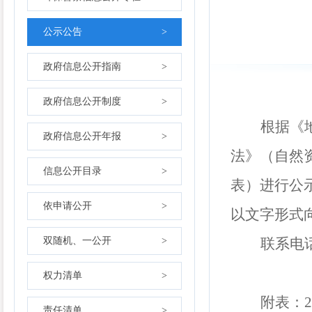
公示公告
>
政府信息公开指南
>
政府信息公开制度
>
根
据
《
政府信息公开年报
>
法
》（
自然
信息公开目录
>
表）进行公
依申请公开
>
以文字形式
双随机、一公开
>
联系电
权力清单
>
附表：
2
责任清单
>