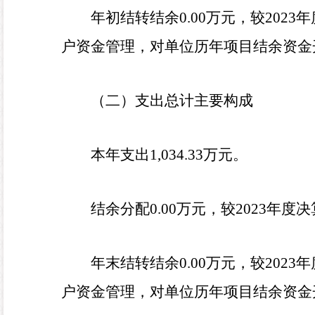
年初结转结余
0.00
万元，较
2023
年
户资金管理，对单位历年项目结余资金
（二）支出总计主要构成
本年支出
1,034.33
万元。
结余分配
0.00
万元，较
2023
年度决
年末结转结余
0.00
万元，较
2023
年
户资金管理，对单位历年项目结余资金