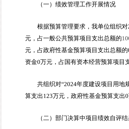
（一）绩效管理工作开展情况
根据预算管理要求，我单位组织对
元，占一般公共预算项目支出总额的
1
元，占政府性基金预算项目支出总额的
资金
0
万元，占国有资本经营预算项目
共
组织对
“
2024
年度
建设项目用地
算
支出
123
万元
，
政府性基金预算支出
0
（二）部门决算中项目绩效自评结