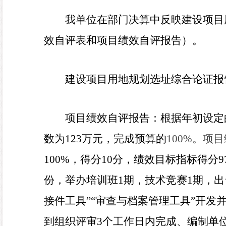
我单位在部门决算中反映
建设项目
效自评表和项目绩效自评报告）。
建设项目用地规划选址综合论证报
项目
绩效自评
报告：
根据年初设定
数为
123
万元，完成预算的
100%
。项目
100%
，得分
10
分，绩效目标指标得分
9
份，举办培训班
1
期，技术竞赛
1
期，出
接件工具”“审查与档案管理工具”开发
到组织评审
3
个工作日内完成、编制单