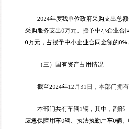
2024
年度
我
单位政府采购支出总额
采购服务支出
0
万元。授予中小企业合
0
万元，占
授予中小企业合同金额
的
0
%
（三）国有资产占用情况
截至
2024
年
12
月
31
日，本部门拥
本部门共有车辆
1
辆，其中，副部
应急保障用车
0
辆、执法执勤用车
0
辆、