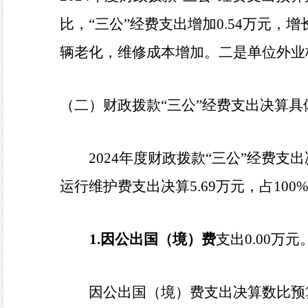
比，“三公”经费支出增加
0.54
万元，增
辆老化，维修成本增加。二是单位外业
（二）财政拨款“三公”经费支出决算具
2024
年度财政拨款“三公”经费支
运行维护费支出决算
5.69
万元，占
100
1.
因公出国（境）费
支出
0.00
万元
因公出国（境）费支出决算
数
比预