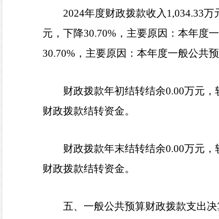
2024
年度财政拨款收入
1,034.33
万
元，下降
30.70
%
，
主要原因：
本年度
一
30.70
%
，主要原因：
本年度
一般公共预
财政拨款年初结转结余
0.00
万元，
财政拨款结转资金
。
财政拨款年末结转结余
0.00
万元，
财政拨款结转资金
。
五、一般公共预算财政拨款支出决