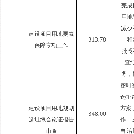
完成
用地
减少
建设项目用地要素
313.78
和
保障专项工作
批
“
查
务，
按时
选址
建设项目用地规划
方案
348.00
选址综合论证报告
作，
审查
自治