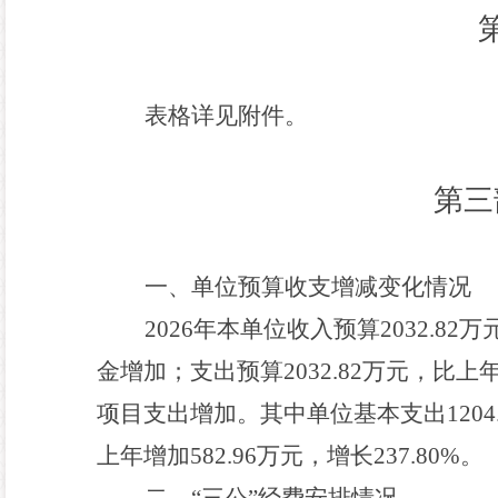
表格详见附件。
第三
一
、
单位
预算收支增减变化情况
2026
年本
单位
收入预算
2032.82
万
金
增加
；支出预算
2032.82
万元，比上
项目支出增加。
其中单位基本支出
1204
上年增加
582.96
万元，增长
237.80%
。