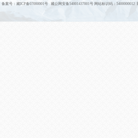
备案号：藏ICP备07000001号 藏公网安备54001437001号 网站标识码：5400000012