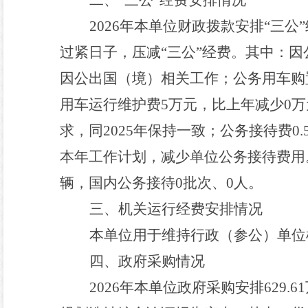
二
、
“
三公
”
经费安排情况
2026
年本
单位
财政拨款安排
“三公
过紧日子，压减
“三公”经费。其中：
因公出国（境）
相关工作
；公务用车购
用车运行维护费
5
万元，比上年减少
0
万
求，同
2025
年保持一致
；公务接待费
0.
本年工作计划，减少单位公务接待费用
辆
，国内公务接待
0
批次、
0
人
。
三、机关运行经费安排情况
本单位
用于维持行政（参公）单位
四
、
政府采购情况
2026
年本
单位
政府采购安排
629.61