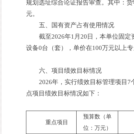
规划选址综合论证报告审查
。
其中：货
元。
五
、
国有资产占有使用情况
截至
2026
年
1
月
20
日，本
单位
固定
设备
0
台（套），单价在
100
万元以上专
六
、项目绩效目标情况
2026
年，实行绩效目标管理项目
7
点项目绩效目标情况如下：
预算数（单
重点项目
位：万元）