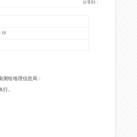
分享到：
:18
南测绘地理信息局：
执行。