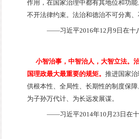
作用，在国家治理中都有其地位和功能
不开法律约束。法治和德治不可分离、
——
习近平
2016
年
12
月
9
日在十
小智治事，中智治人，大智立法。
国理政最大最重要的规矩。
推进国家治
供根本性、全局性、长期性的制度保障
为子孙万代计、为长远发展谋。
——
习近平
2014
年
10
月
23
日在