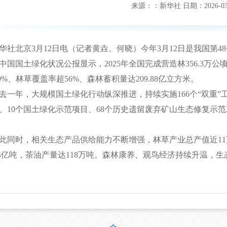
来源：
：新华社
日期：
2026-0
北京3月12日电（记者黄垚、何晓）今年3月12日是我国第4
5年中国国土绿化状况公报显示，2025年全国完成营造林356.3万
.09%、林草覆盖率超56%、森林蓄积量达209.88亿立方米。
年，大规模国土绿化行动纵深推进，持续实施166个“双重”工
、10个国土绿化示范项目、68个历史遗留废弃矿山生态修复示
时，相关生态产品供给能力不断增强，林草产业总产值近11万
.4亿吨，茶油产量达118万吨。森林康养、观鸟经济持续升温，生