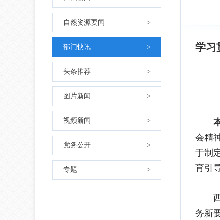
自然资源要闻
>
学习
部门快讯
>
头条推荐
>
图片新闻
>
视频新闻
>
本
会精
党务公开
>
于制
育引
专题
>
西藏
务新