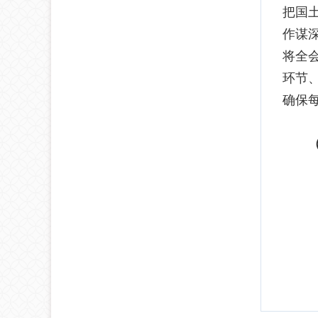
把国
作谋
将全
环节
确保
（