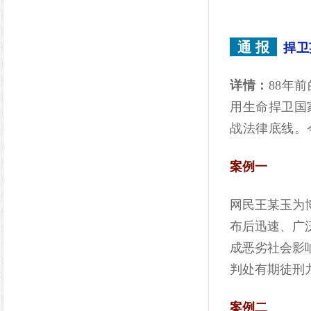
通 报
捍卫
详情：
88年
用生命捍卫国
战法律底线。
案例一
网民王某玉为
布后迅速、广
成恶劣社会影
判处有期徒刑
案例二