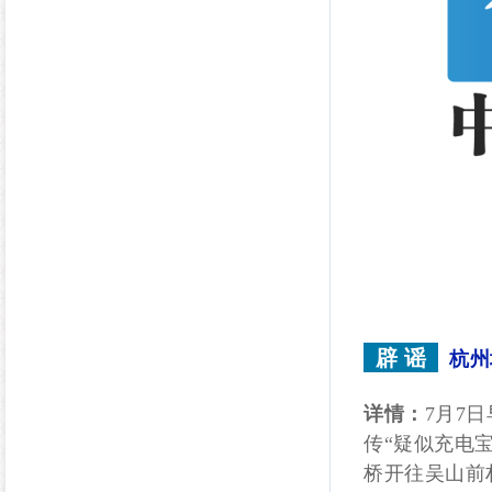
辟 谣
杭州
详情：
7月7
传“疑似充电
桥开往吴山前