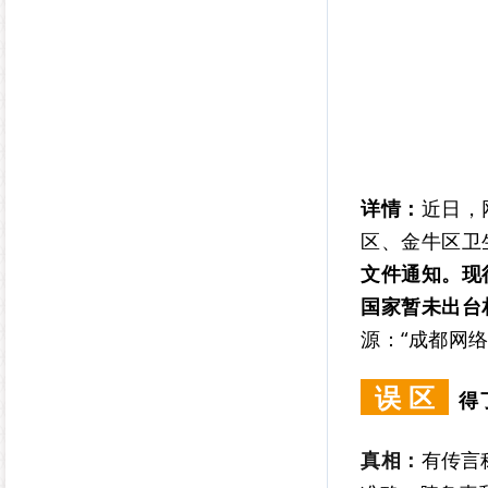
详情：
近日，
区、金牛区卫
文件通知。现
国家暂未出台
源：“成都网
误 区
得
真相：
有传言