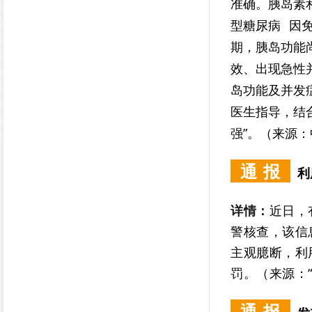
准确。胰岛素
型糖尿病
因
期，胰岛功能
效、出现急性
岛功能及并发
医生指导，结
强”。（来源
通 报
利
详情：
近日，
警核查，该信
主观臆断，利
罚。（来源：
通 报