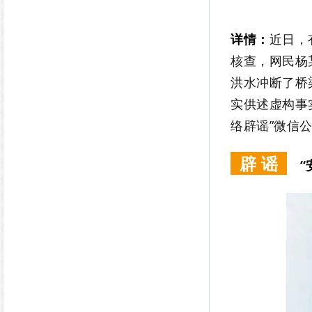
详情：
近日，
核查，网民杨
洪水冲断了桥
实供述虚构事
络辟谣”微信
辟 谣
“