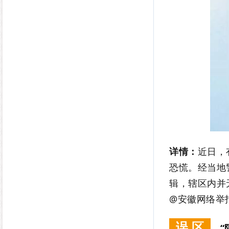
详情：
近日，
恐慌。经当地
辑，辖区内并
@安徽网络举
误 区