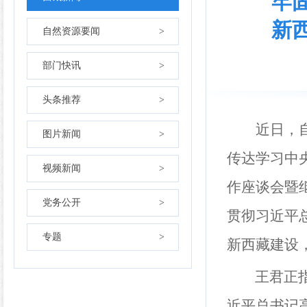
牢
新
自然资源要闻
>
部门快讯
>
头条推荐
>
近日，
图片新闻
>
传达学习中
视频新闻
>
作座谈会暨
党务公开
>
贯彻习近平
专题
>
新西藏建设
王君正指
近平总书记