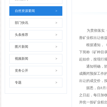
自然资源要闻
>
部门快讯
>
为贯彻落实《中
头条推荐
>
善矿业权出让收
根据通知，《矿
图片新闻
>
下简称《矿种目
视频新闻
>
起始价，按现行
通知明确，协议
党务公开
>
成圈闭预探工作
出让的成交价，
专题
>
据悉，自8月1
之日起，每日加
并统一按矿业权